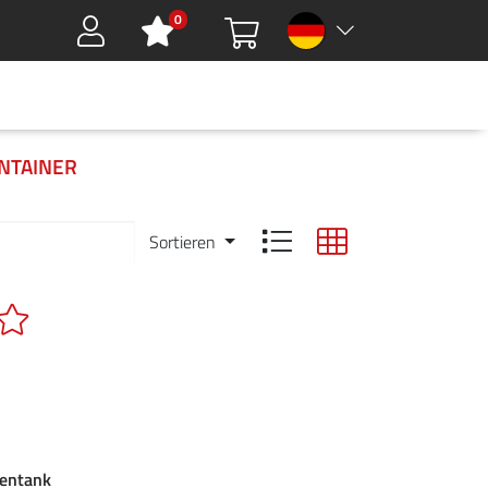
0
Sign in
HMEN
DOWNLOADS
GREEN TOOLS
KARRIERE
KONTAKT
NTAINER
Sortieren
ientank