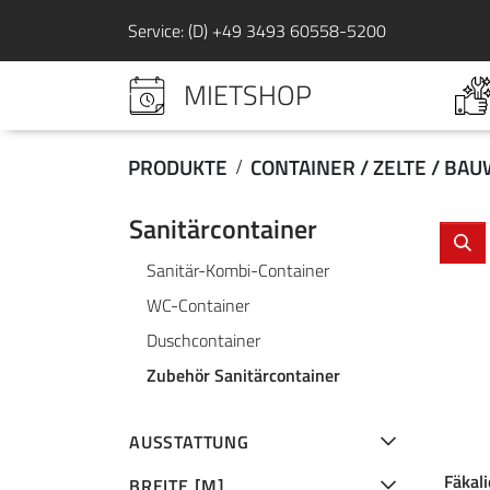
Service: (D) +49 3493 60558-5200
MIETSHOP
PRODUKTE
CONTAINER / ZELTE / BA
Sanitärcontainer
Sanitär-Kombi-Container
WC-Container
Duschcontainer
Zubehör Sanitärcontainer
AUSSTATTUNG
Fäkali
BREITE [M]