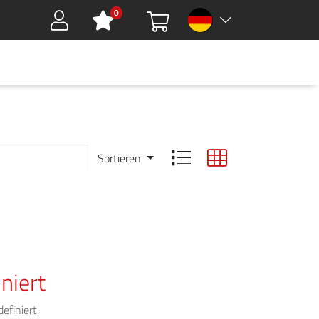
0
Sign in
HMEN
DOWNLOADS
GREEN TOOLS
KARRIERE
KONTAKT
Sortieren
niert
efiniert.