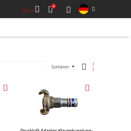
0
Sign in
HMEN
DOWNLOADS
GREEN TOOLS
KARRIERE
KONTAKT
Sortieren
Druckluft Adapter Klauenkupplung-