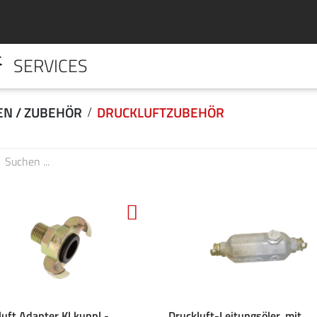
SERVICES
HOME
UNTERNE
N / ZUBEHÖR
DRUCKLUFTZUBEHÖR
uft Adapter Kl.kuppl.-
Druckluft-Leitungsöler, mit