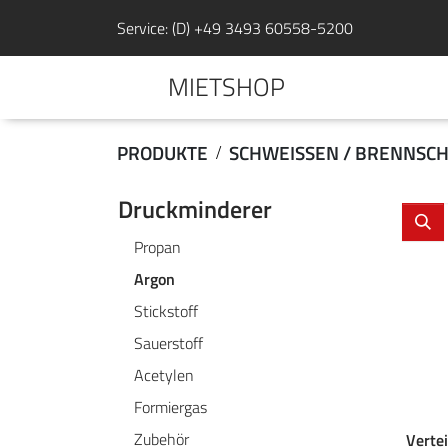
Service: (D) +49 3493 60558-5200
MIETSHOP
PRODUKTE
SCHWEISSEN / BRENNSCH
Druckminderer
Propan
Argon
Stickstoff
Sauerstoff
Acetylen
Formiergas
Zubehör
Verte