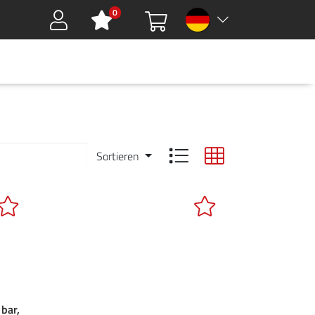
0
Sign in
HMEN
DOWNLOADS
GREEN TOOLS
KARRIERE
KONTAKT
Sortieren
bar,