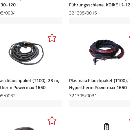
e 30-120
Führungsschiene, KOIKE IK-1
95/0034
321395/0015
aschlauchpaket (T100), 23 m,
Plasmaschlauchpaket (T100), 
therm Powermax 1650
Hypertherm Powermax 1650
95/0032
321395/0031