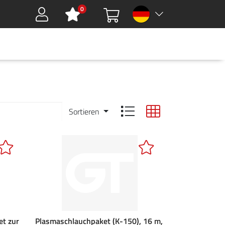
0
Sign in
HMEN
DOWNLOADS
GREEN TOOLS
KARRIERE
KONTAKT
Sortieren
t zur
Plasmaschlauchpaket (K-150), 16 m,